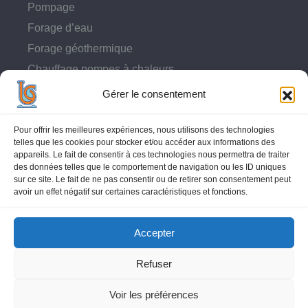
Pompage
Forage d’eau
Forage géothermique
Chauffage pompes à chaleurs
Traitement de l’eau
Gérer le consentement
Nettoyeurs haute pression
SAV
Pour offrir les meilleures expériences, nous utilisons des technologies
telles que les cookies pour stocker et/ou accéder aux informations des
Galerie photos
appareils. Le fait de consentir à ces technologies nous permettra de traiter
des données telles que le comportement de navigation ou les ID uniques
Actualité/Recrutement
sur ce site. Le fait de ne pas consentir ou de retirer son consentement peut
Contact
avoir un effet négatif sur certaines caractéristiques et fonctions.
Plan du site
Accepter
Mentions légales
Refuser
Voir les préférences